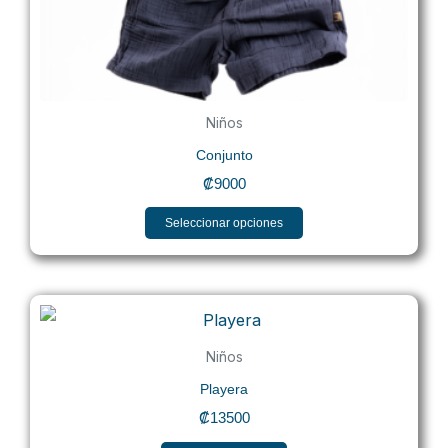
elegir
en
la
página
Niños
de
producto
Conjunto
₡
9000
Seleccionar opciones
Niños
Playera
₡
13500