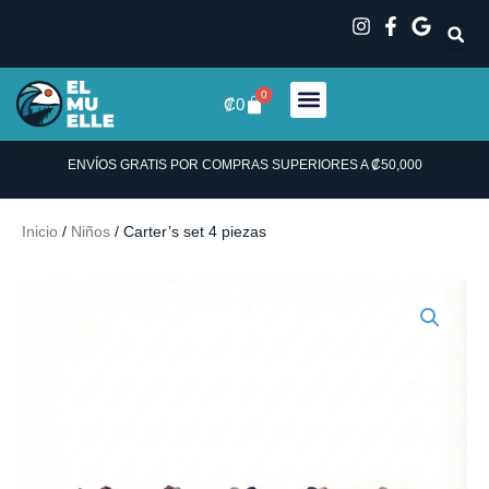
Ir
al
contenido
0
Carrito
₡
0
ENVÍOS GRATIS POR COMPRAS SUPERIORES A ₡50,000
Inicio
/
Niños
/ Carter’s set 4 piezas