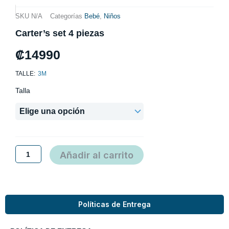
SKU
N/A
Categorías
Bebé
,
Niños
Carter’s set 4 piezas
₡
14990
TALLE:
3M
Carter’s
Talla
set
4
piezas
cantidad
Añadir al carrito
Políticas de Entrega