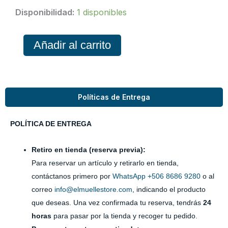
Conjunto
Disponibilidad:
1 disponibles
cantidad
Añadir al carrito
Políticas de Entrega
POLÍTICA DE ENTREGA
Retiro en tienda (reserva previa):
Para reservar un artículo y retirarlo en tienda,
contáctanos primero por
WhatsApp +506 8686 9280
o al
correo
info@elmuellestore.com
, indicando el producto
que deseas. Una vez confirmada tu reserva, tendrás
24
horas
para pasar por la tienda y recoger tu pedido.