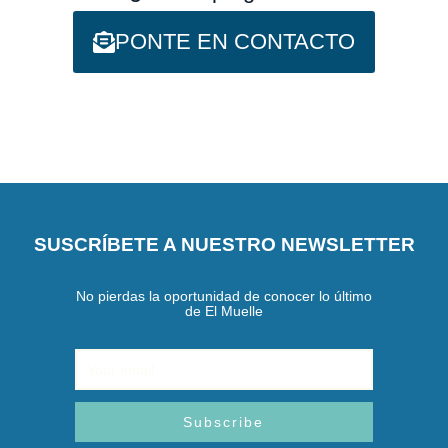
b
a
l
o
g
e
PONTE EN CONTACTO
o
r
k
a
m
SUSCRÍBETE A NUESTRO NEWSLETTER
No pierdas la oportunidad de conocer lo último
de El Muelle
Email
Subscribe