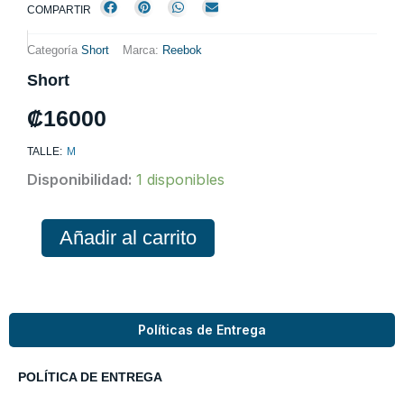
COMPARTIR
Categoría
Short
Marca:
Reebok
Short
₡
16000
TALLE:
M
Short
Disponibilidad:
1 disponibles
cantidad
Añadir al carrito
Políticas de Entrega
POLÍTICA DE ENTREGA