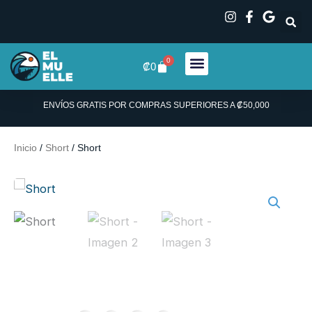
Ir
al
contenido
0
Carrito
₡
0
ENVÍOS GRATIS POR COMPRAS SUPERIORES A ₡50,000
Inicio
/
Short
/ Short