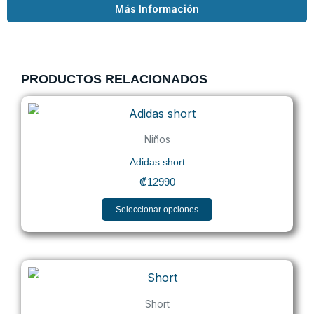
Más Información
PRODUCTOS RELACIONADOS
Este
producto
Niños
tiene
Adidas short
múltiples
₡
12990
variantes.
Las
Seleccionar opciones
opciones
se
pueden
elegir
Short