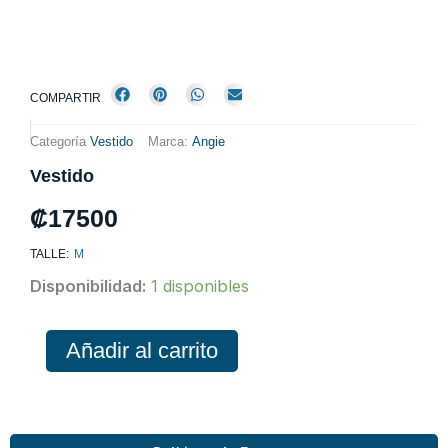
COMPARTIR
Categoría
Vestido
Marca:
Angie
Vestido
₡
17500
TALLE:
M
Vestido
Disponibilidad:
1 disponibles
cantidad
Añadir al carrito