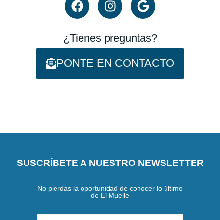
producto
a
n
o
c
s
o
e
t
g
¿Tienes preguntas?
b
a
l
o
g
e
PONTE EN CONTACTO
o
r
k
a
m
SUSCRÍBETE A NUESTRO NEWSLETTER
No pierdas la oportunidad de conocer lo último
de El Muelle