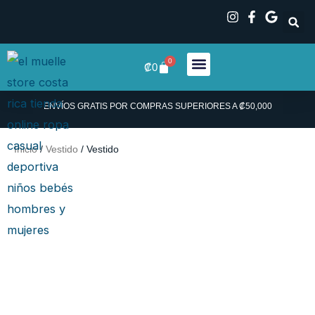
Ir
al
contenido
0
Carrito
₡
0
ENVÍOS GRATIS POR COMPRAS SUPERIORES A ₡50,000
Inicio
/
Vestido
/ Vestido