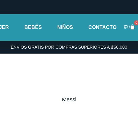
0
Car
₡
0
JER
BEBÉS
NIÑOS
CONTACTO
ENVÍOS GRATIS POR COMPRAS SUPERIORES A ₡50,000
Messi