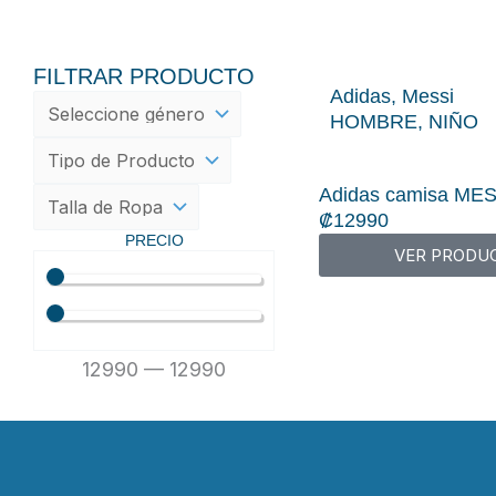
FILTRAR PRODUCTO
Adidas
,
Messi
HOMBRE
,
NIÑO
Adidas camisa ME
₡
12990
PRECIO
VER PRODU
12990
—
12990