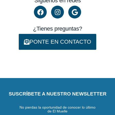
Siguenos en redes
de
F
I
G
producto
a
n
o
c
s
o
e
t
g
¿Tienes preguntas?
b
a
l
o
g
e
PONTE EN CONTACTO
o
r
k
a
m
SUSCRÍBETE A NUESTRO NEWSLETTER
No pierdas la oportunidad de conocer lo último
de El Muelle