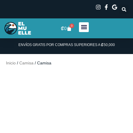
Ir
al
contenido
0
Carrito
₡
0
ENVÍOS GRATIS POR COMPRAS SUPERIORES A ₡50,000
Inicio
/
Camisa
/ Camisa