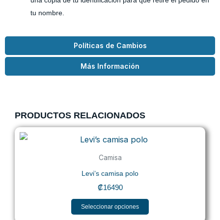
tu nombre.
Políticas de Cambios
Más Información
PRODUCTOS RELACIONADOS
Este
producto
Camisa
tiene
Levi’s camisa polo
múltiples
₡
16490
variantes.
Las
Seleccionar opciones