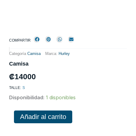
COMPARTIR
Categoría
Camisa
Marca:
Hurley
Camisa
₡
14000
TALLE:
S
Camisa
Disponibilidad:
1 disponibles
cantidad
Añadir al carrito