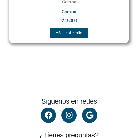
Camisa
Camisa
₡
15000
Añadir al carrito
Siguenos en redes
F
I
G
a
n
o
c
s
o
e
t
g
¿Tienes preguntas?