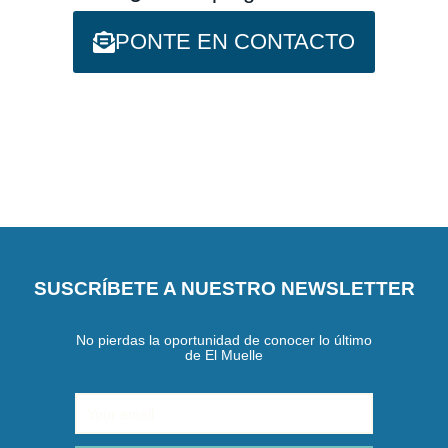
b
a
l
o
g
e
PONTE EN CONTACTO
o
r
k
a
m
SUSCRÍBETE A NUESTRO NEWSLETTER
No pierdas la oportunidad de conocer lo último
de El Muelle
Email