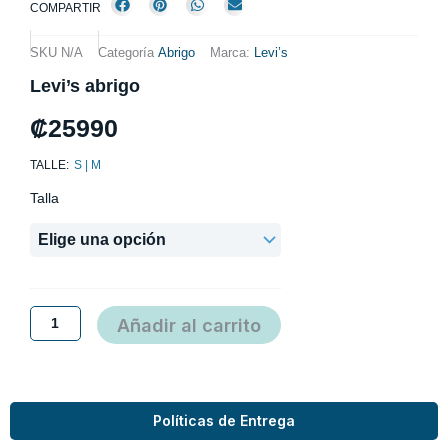
COMPARTIR
SKU
N/A
Categoría
Abrigo
Marca:
Levi’s
Levi’s abrigo
₡
25990
TALLE:
S | M
Levi’s
Talla
abrigo
cantidad
Añadir al carrito
Políticas de Entrega