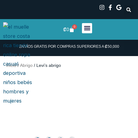
Ir
al
contenido
0
Carrito
₡
0
ENVÍOS GRATIS POR COMPRAS SUPERIORES A ₡50,000
Inicio
/
Abrigo
/ Levi’s abrigo