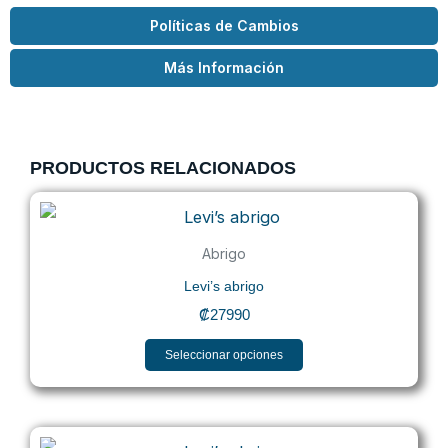
Políticas de Cambios
Más Información
PRODUCTOS RELACIONADOS
Este
producto
Abrigo
tiene
Levi’s abrigo
múltiples
₡
27990
variantes.
Las
Seleccionar opciones
opciones
se
Este
pueden