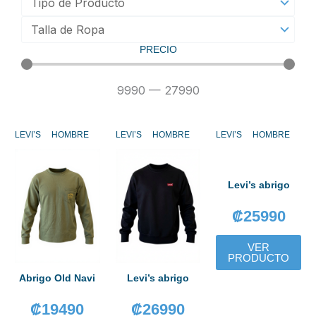
PRECIO
9990
—
27990
LEVI’S
HOMBRE
LEVI’S
HOMBRE
LEVI’S
HOMBRE
Levi’s abrigo
₡
25990
VER
PRODUCTO
Levi’s abrigo
Abrigo Old Navi
₡
26990
₡
19490