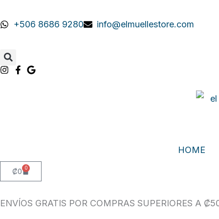
Ir
al
+506 8686 9280
info@elmuellestore.com
contenido
HOME
0
Carrito
₡
0
ENVÍOS GRATIS POR COMPRAS SUPERIORES A ₡50