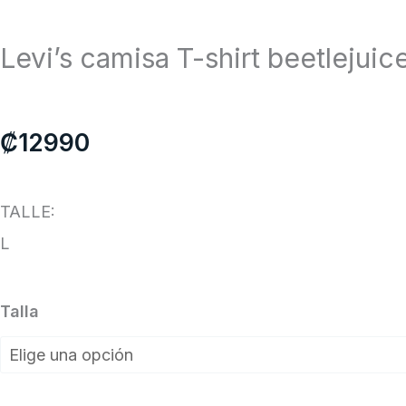
Levi’s camisa T-shirt beetleju
₡
12990
TALLE:
L
Levi’s
Talla
camisa
T-
shirt