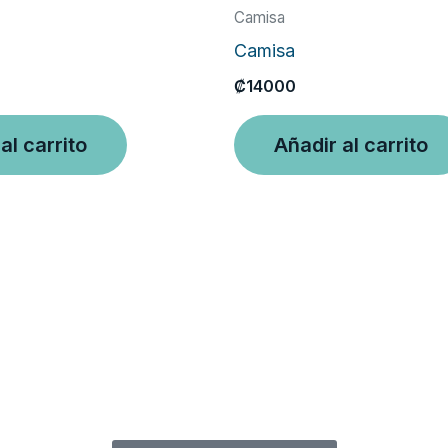
Camisa
Camisa
₡
14000
al carrito
Añadir al carrito