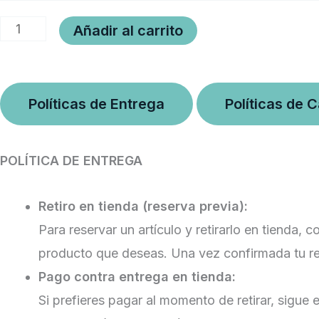
beetlejuice
Añadir al carrito
COLAB
cantidad
Políticas de Entrega
Políticas de 
POLÍTICA DE ENTREGA
Retiro en tienda (reserva previa):
Para reservar un artículo y retirarlo en tienda,
producto que deseas. Una vez confirmada tu r
Pago contra entrega en tienda:
Si prefieres pagar al momento de retirar, sigu